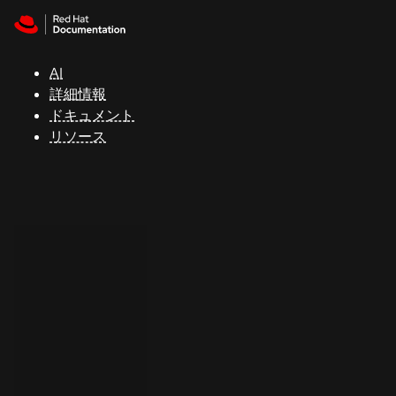
Skip to navigation
Skip to content
サ
ポ
ー
AI
ト
詳細情報
ドキュメント
リソース
コ
ン
ソ
ー
ル
開
発
者
ト
ラ