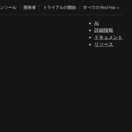
すべての Red Hat
ンソール
開発者
トライアルの開始
AI
サ
詳細情報
ポ
ドキュメント
ー
リソース
ト
コ
ン
ソ
ー
ル
開
発
者