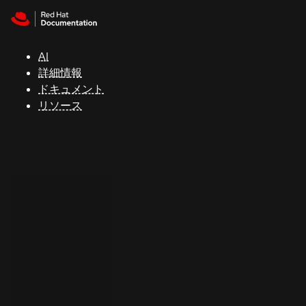
Skip to navigation
Skip to content
サ
ポ
ー
AI
ト
詳細情報
ドキュメント
リソース
コ
ン
ソ
ー
ル
開
発
者
ト
ラ