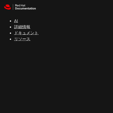
Skip to navigation
Skip to content
サ
ポ
ー
AI
ト
詳細情報
ドキュメント
リソース
コ
ン
ソ
ー
ル
開
発
者
ト
ラ