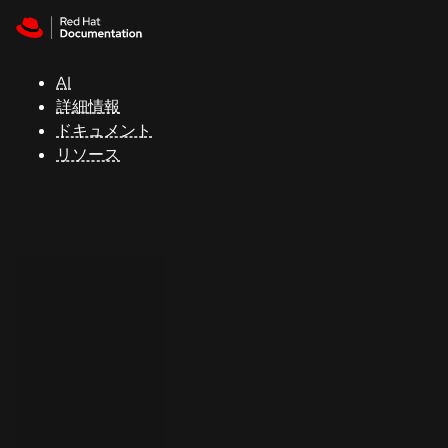
Skip to navigation
Skip to content
サ
ポ
ー
AI
ト
詳細情報
ドキュメント
リソース
コ
ン
ソ
ー
ル
開
発
者
ト
ラ