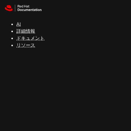
Skip to navigation
Skip to content
サ
ポ
ー
AI
ト
詳細情報
ドキュメント
リソース
コ
ン
ソ
ー
ル
開
発
者
ト
ラ