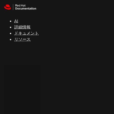
Skip to navigation
Skip to content
サ
ポ
ー
AI
ト
詳細情報
ドキュメント
リソース
コ
ン
ソ
ー
ル
開
発
者
ト
ラ