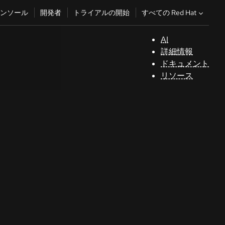
すべての Red Hat
ンソール
開発者
トライアルの開始
AI
サ
詳細情報
ポ
ドキュメント
ー
リソース
ト
コ
ン
ソ
ー
ル
開
発
者