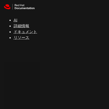
Skip to navigation
Skip to content
サ
ポ
ー
AI
ト
詳細情報
ドキュメント
リソース
コ
ン
ソ
ー
ル
開
発
者
ト
ラ