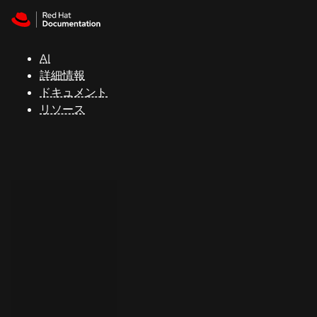
Skip to navigation
Skip to content
サ
ポ
ー
AI
ト
詳細情報
ドキュメント
リソース
コ
ン
ソ
ー
ル
開
発
者
ト
ラ