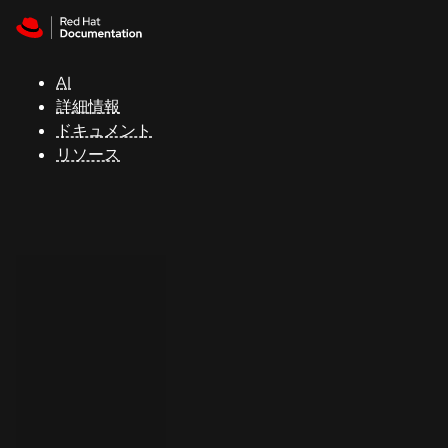
Skip to navigation
Skip to content
サ
ポ
ー
AI
ト
詳細情報
ドキュメント
リソース
コ
ン
ソ
ー
ル
開
発
者
ト
ラ