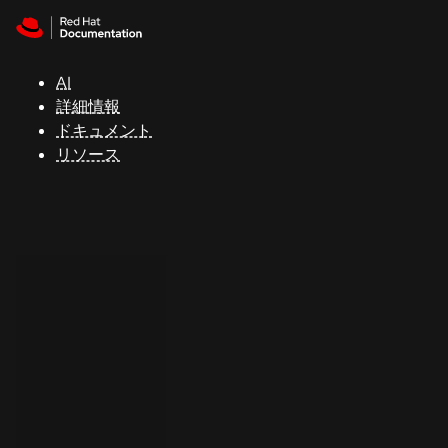
Skip to navigation
Skip to content
サ
ポ
ー
AI
ト
詳細情報
ドキュメント
リソース
コ
ン
ソ
ー
ル
開
発
者
ト
ラ