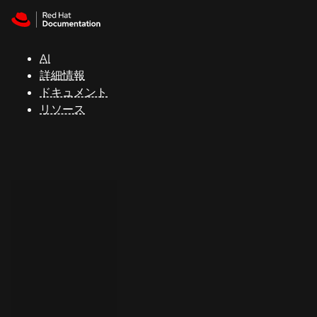
Skip to navigation
Skip to content
サ
ポ
ー
AI
ト
詳細情報
ドキュメント
リソース
コ
ン
ソ
ー
ル
開
発
者
ト
ラ