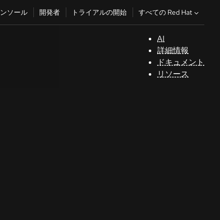
すべての Red Hat
ンソール
開発者
トライアルの開始
AI
サ
詳細情報
ポ
ドキュメント
ー
リソース
ト
コ
ン
ソ
ー
ル
開
発
者