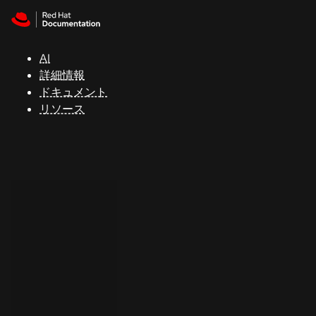
Skip to navigation
Skip to content
サ
ポ
ー
AI
ト
詳細情報
ドキュメント
リソース
コ
ン
ソ
ー
ル
開
発
者
ト
ラ