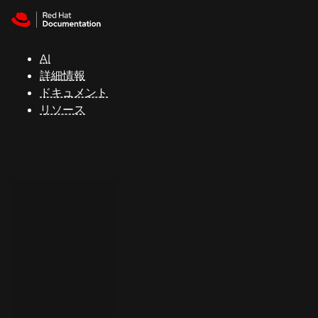
Skip to navigation
Skip to content
サ
ポ
ー
AI
ト
詳細情報
ドキュメント
リソース
コ
ン
ソ
ー
ル
開
発
者
ト
ラ