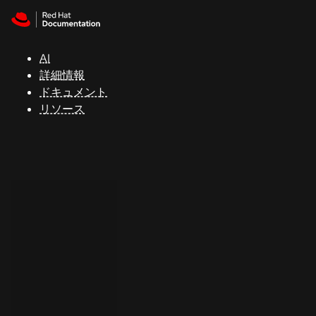
Skip to navigation
Skip to content
サ
ポ
ー
AI
ト
詳細情報
ドキュメント
リソース
コ
ン
ソ
ー
ル
開
発
者
ト
ラ