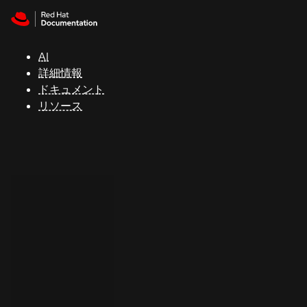
Skip to navigation
Skip to content
サ
ポ
ー
AI
ト
詳細情報
ドキュメント
リソース
コ
ン
ソ
ー
ル
開
発
者
ト
ラ