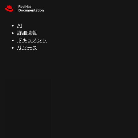
Skip to navigation
Skip to content
サ
ポ
ー
AI
ト
詳細情報
ドキュメント
リソース
コ
ン
ソ
ー
ル
開
発
者
ト
ラ