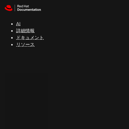
Skip to navigation
Skip to content
サ
ポ
ー
AI
ト
詳細情報
ドキュメント
リソース
コ
ン
ソ
ー
ル
開
発
者
ト
ラ