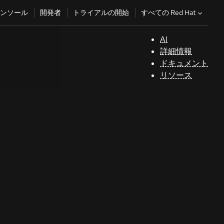
すべての Red Hat
ンソール
開発者
トライアルの開始
AI
サ
詳細情報
ポ
ドキュメント
ー
リソース
ト
コ
ン
ソ
ー
ル
開
発
者