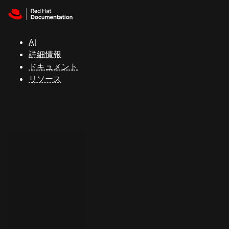
Skip to navigation
Skip to content
サ
ポ
ー
AI
ト
詳細情報
ドキュメント
リソース
コ
ン
ソ
ー
ル
開
発
者
ト
ラ