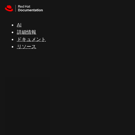
Skip to navigation
Skip to content
サ
ポ
ー
AI
ト
詳細情報
ドキュメント
リソース
コ
ン
ソ
ー
ル
開
発
者
ト
ラ