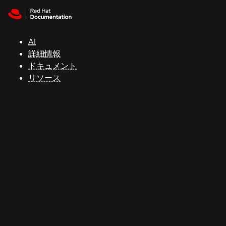
Skip to navigation
Skip to content
サ
ポ
ー
AI
ト
詳細情報
ドキュメント
リソース
コ
ン
ソ
ー
ル
開
発
者
ト
ラ