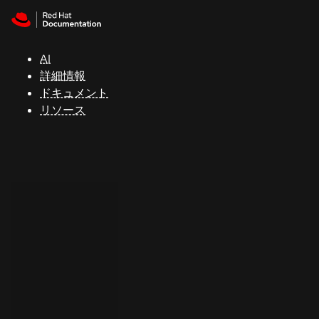
Skip to navigation
Skip to content
サ
ポ
ー
AI
ト
詳細情報
ドキュメント
リソース
コ
ン
ソ
ー
ル
開
発
者
ト
ラ