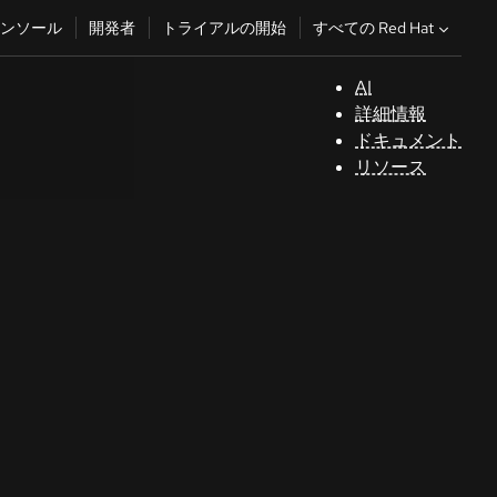
すべての Red Hat
ンソール
開発者
トライアルの開始
AI
サ
詳細情報
ポ
ドキュメント
ー
リソース
ト
コ
ン
ソ
ー
ル
開
発
者