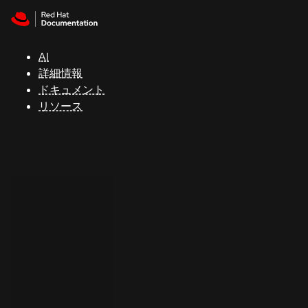
Skip to navigation
Skip to content
サ
ポ
ー
AI
ト
詳細情報
ドキュメント
リソース
コ
ン
ソ
ー
ル
開
発
者
ト
ラ