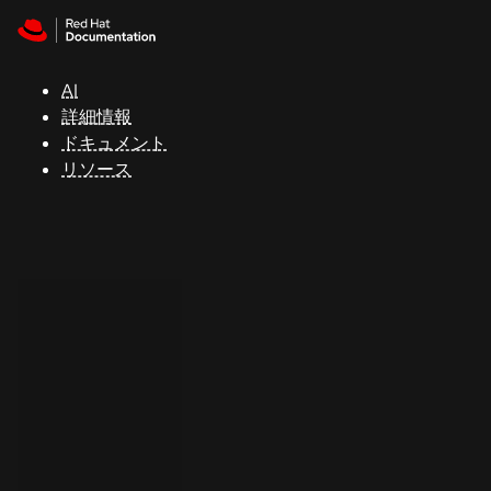
Skip to navigation
Skip to content
サ
ポ
ー
AI
ト
詳細情報
ドキュメント
リソース
コ
ン
ソ
ー
ル
開
発
者
ト
ラ