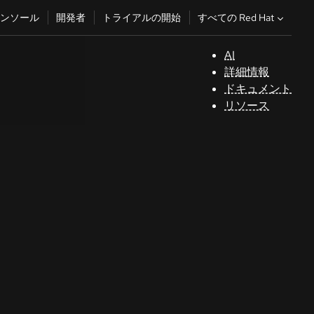
すべての Red Hat
ンソール
開発者
トライアルの開始
AI
サ
詳細情報
ポ
ドキュメント
ー
リソース
ト
コ
ン
ソ
ー
ル
開
発
者