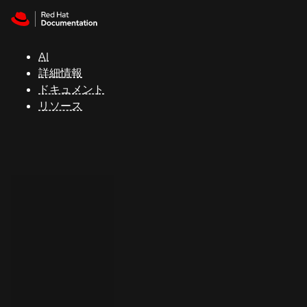
Skip to navigation
Skip to content
サ
ポ
ー
AI
ト
詳細情報
ドキュメント
リソース
コ
ン
ソ
ー
ル
開
発
者
ト
ラ