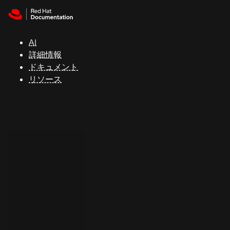
Skip to navigation
Skip to content
サ
ポ
ー
AI
ト
詳細情報
ドキュメント
リソース
コ
ン
ソ
ー
ル
開
発
者
ト
ラ