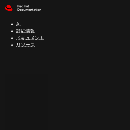
Skip to navigation
Skip to content
サ
ポ
ー
AI
ト
詳細情報
ドキュメント
リソース
コ
ン
ソ
ー
ル
開
発
者
ト
ラ