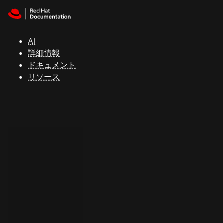
Skip to navigation
Skip to content
サ
ポ
ー
AI
ト
詳細情報
ドキュメント
リソース
コ
ン
ソ
ー
ル
開
発
者
ト
ラ