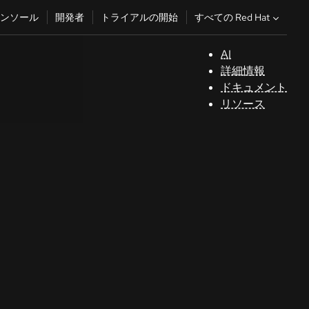
すべての Red Hat
ンソール
開発者
トライアルの開始
AI
サ
詳細情報
ポ
ドキュメント
ー
リソース
ト
コ
ン
ソ
ー
ル
開
発
者