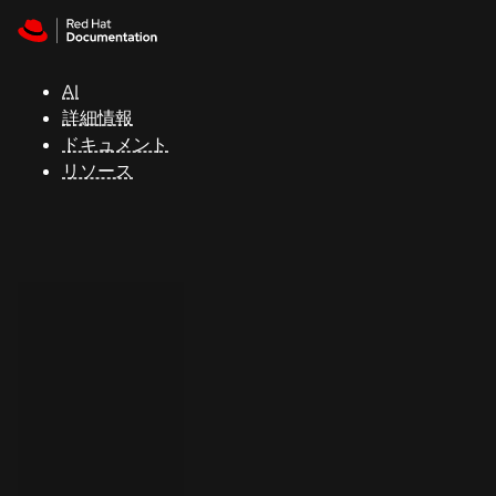
Skip to navigation
Skip to content
サ
ポ
ー
AI
ト
詳細情報
ドキュメント
リソース
コ
ン
ソ
ー
ル
開
発
者
ト
ラ