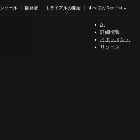
すべての Red Hat
ンソール
開発者
トライアルの開始
AI
サ
詳細情報
ポ
ドキュメント
ー
リソース
ト
コ
ン
ソ
ー
ル
開
発
者