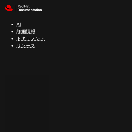
Skip to navigation
Skip to content
サ
ポ
ー
AI
ト
詳細情報
ドキュメント
リソース
コ
ン
ソ
ー
ル
開
発
者
ト
ラ