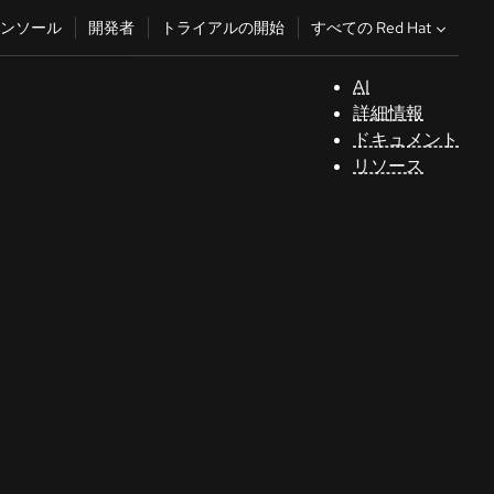
すべての Red Hat
ンソール
開発者
トライアルの開始
AI
サ
詳細情報
ポ
ドキュメント
ー
リソース
ト
コ
ン
ソ
ー
ル
開
発
者