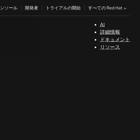
すべての Red Hat
ンソール
開発者
トライアルの開始
AI
サ
詳細情報
ポ
ドキュメント
ー
リソース
ト
コ
ン
ソ
ー
ル
開
発
者