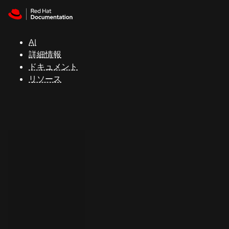
Skip to navigation
Skip to content
サ
ポ
ー
AI
ト
詳細情報
ドキュメント
リソース
コ
ン
ソ
ー
ル
開
発
者
ト
ラ