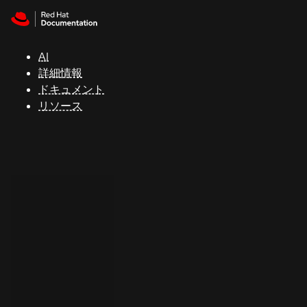
Skip to navigation
Skip to content
サ
ポ
ー
AI
ト
詳細情報
ドキュメント
リソース
コ
ン
ソ
ー
ル
開
発
者
ト
ラ