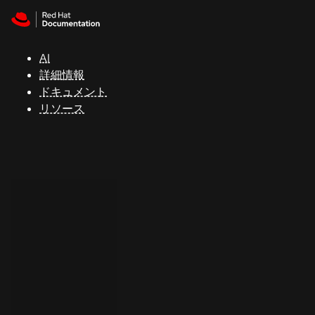
Skip to navigation
Skip to content
サ
ポ
ー
AI
ト
詳細情報
ドキュメント
リソース
コ
ン
ソ
ー
ル
開
発
者
ト
ラ