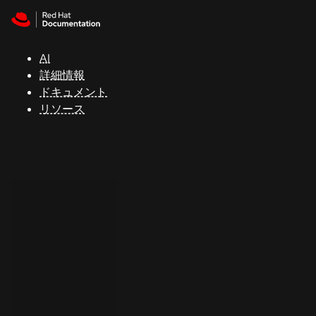
Skip to navigation
Skip to content
サ
ポ
ー
AI
ト
詳細情報
ドキュメント
リソース
コ
ン
ソ
ー
ル
開
発
者
ト
ラ