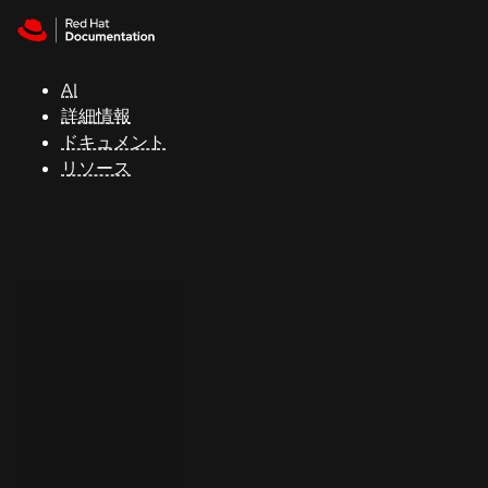
Skip to navigation
Skip to content
サ
ポ
ー
AI
ト
詳細情報
ドキュメント
リソース
コ
ン
ソ
ー
ル
開
発
者
ト
ラ