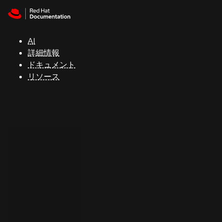
Skip to navigation
Skip to content
サ
ポ
ー
AI
ト
詳細情報
ドキュメント
リソース
コ
ン
ソ
ー
ル
開
発
者
ト
ラ