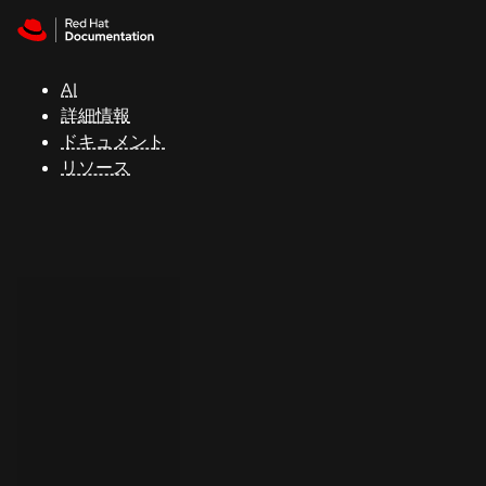
Skip to navigation
Skip to content
サ
ポ
ー
AI
ト
詳細情報
ドキュメント
リソース
コ
ン
ソ
ー
ル
開
発
者
ト
ラ