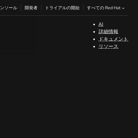
すべての Red Hat
ンソール
開発者
トライアルの開始
AI
サ
詳細情報
ポ
ドキュメント
ー
リソース
ト
コ
ン
ソ
ー
ル
開
発
者