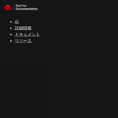
Skip to navigation
Skip to content
サ
ポ
ー
AI
ト
詳細情報
ドキュメント
リソース
コ
ン
ソ
ー
ル
開
発
者
ト
ラ