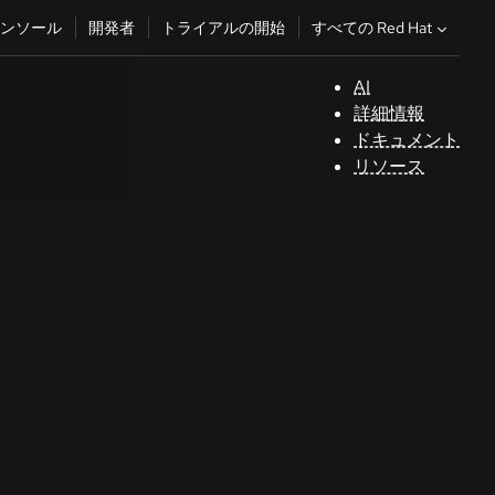
すべての Red Hat
ンソール
開発者
トライアルの開始
AI
サ
詳細情報
ポ
ドキュメント
ー
リソース
ト
コ
ン
ソ
ー
ル
開
発
者