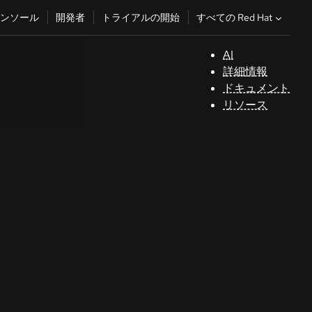
すべての Red Hat
ンソール
開発者
トライアルの開始
AI
サ
詳細情報
ポ
ドキュメント
ー
リソース
ト
コ
ン
ソ
ー
ル
開
発
者